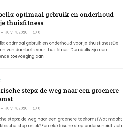
ells: optimaal gebruik en onderhoud
je thuisfitness
July 14, 2026
0
s: optimaal gebruik en onderhoud voor je thuisfitnessDe
en van dumbells voor thuisfitnessDumbells zijn een
kende toevoeging aan…
E
trische steps: de weg naar een groenere
omst
July 14, 2026
0
ische steps: de weg naar een groenere toekomstWat maakt
ktrische step uniek?Een elektrische step onderscheidt zich