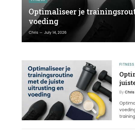
Optimaliseer je trainingsrout
voeding
Chris
July 14, 2026
FITNESS
Opti
juist
By
Chris
Optimal
voeding
trainin