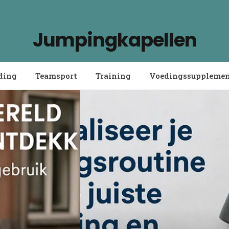
Jumpingkapellen
ding
Teamsport
Training
Voedingssuppleme