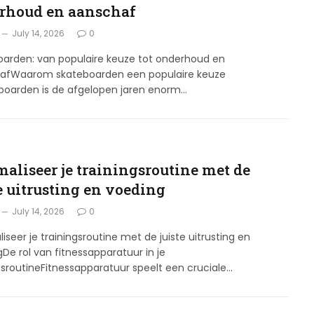
rhoud en aanschaf
July 14, 2026
0
oarden: van populaire keuze tot onderhoud en
afWaarom skateboarden een populaire keuze
eboarden is de afgelopen jaren enorm…
maliseer je trainingsroutine met de
e uitrusting en voeding
July 14, 2026
0
iseer je trainingsroutine met de juiste uitrusting en
De rol van fitnessapparatuur in je
gsroutineFitnessapparatuur speelt een cruciale…