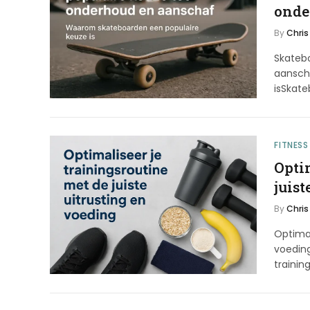
onde
By
Chris
Skateb
aansch
isSkat
FITNESS
Opti
juist
By
Chris
Optimal
voeding
trainin