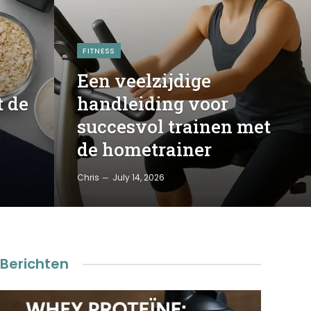
FITNESS
Een veelzijdige
t de
handleiding voor
succesvol trainen met
de hometrainer
Chris
July 14, 2026
Berichten