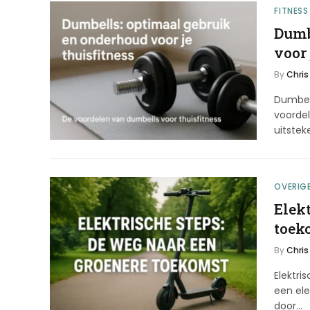
FITNESS
Dumb
voor 
By
Chris
Dumbell
voordel
uitste
OVERIG
Elek
toek
By
Chris
Elektr
een ele
door…