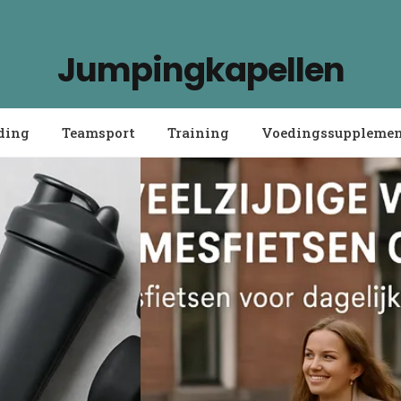
Jumpingkapellen
ding
Teamsport
Training
Voedingssuppleme