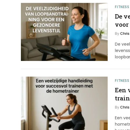
FITNESS
De v
voor
By
Chris
De veel
levenss
loopban
FITNESS
Een 
trai
By
Chris
Een vee
hometr