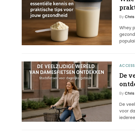
prak
By
Chris
Whey pr
gezond
popula
ACCESS
De v
ontd
By
Chris
De vee
voor da
iederee