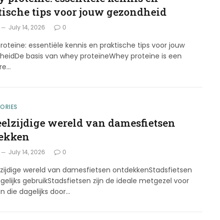
tische tips voor jouw gezondheid
July 14, 2026
0
oteïne: essentiële kennis en praktische tips voor jouw
heidDe basis van whey proteïneWhey proteïne is een
ire…
ORIES
eelzijdige wereld van damesfietsen
ekken
July 14, 2026
0
lzijdige wereld van damesfietsen ontdekkenStadsfietsen
gelijks gebruikStadsfietsen zijn de ideale metgezel voor
n die dagelijks door…