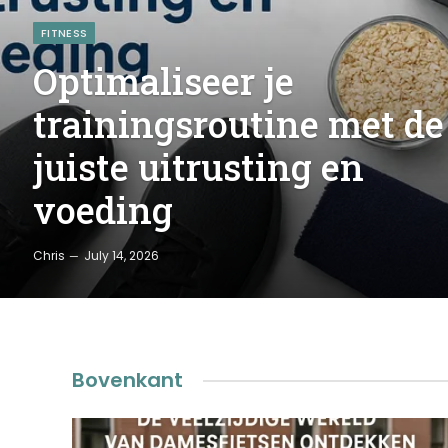
FITNESS
Optimaliseer je
trainingsroutine met de
juiste uitrusting en
voeding
Chris
July 14, 2026
Bovenkant