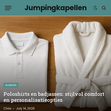
Jumpingkapellen
KLEDING
Poloshirts en badjassen: stijlvol comfort
en personalisatieopties
Chris
July 14, 2026