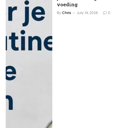
voeding
By
Chris
July 14, 2026
0