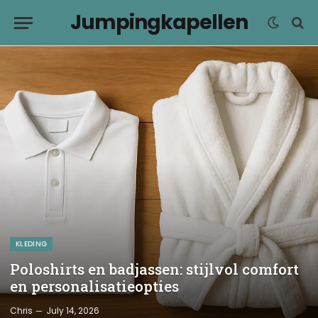
Jumpingkapellen
KLEDING
Poloshirts en badjassen: stijlvol comfort
en personalisatieopties
Chris
July 14, 2026