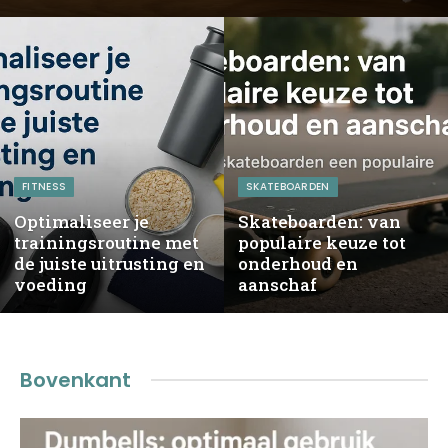
FITNESS
SKATEBOARDEN
Optimaliseer je
Skateboarden: van
trainingsroutine met
populaire keuze tot
de juiste uitrusting en
onderhoud en
voeding
aanschaf
Bovenkant