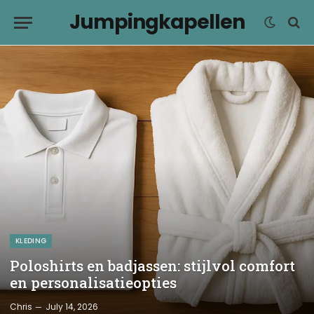
Jumpingkapellen
KLEDING
Poloshirts en badjassen: stijlvol comfort
en personalisatieopties
Chris
July 14, 2026