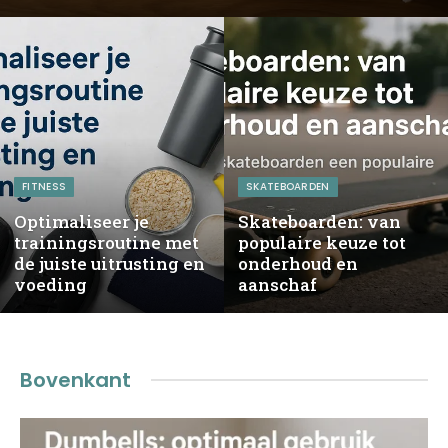
FITNESS
SKATEBOARDEN
Optimaliseer je
Skateboarden: van
trainingsroutine met
populaire keuze tot
de juiste uitrusting en
onderhoud en
voeding
aanschaf
Bovenkant