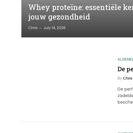
Whey proteïne: essentiële ke
jouw gezondheid
Chris
July 14, 2026
ALGEME
De pe
By
Chris
De perf
zadelde
besch