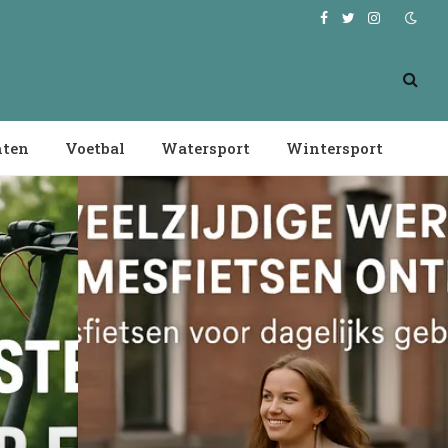
Facebook
Twitter
Instagram
nten
Voetbal
Watersport
Wintersport