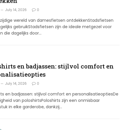
ekken
July 14, 2026
0
lzijdige wereld van damesfietsen ontdekkenStadsfietsen
gelijks gebruikStadsfietsen zijn de ideale metgezel voor
n die dagelijks door…
G
hirts en badjassen: stijlvol comfort en
onalisatieopties
July 14, 2026
0
rts en badjassen: stijlvol comfort en personalisatieoptiesDe
digheid van poloshirtsPoloshirts zijn een onmisbaar
stuk in elke garderobe, dankzij…