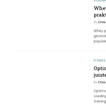
VOEDIN
Whey
prak
By
Chris
Whey pr
gezond
popula
FITNESS
Opti
juist
By
Chris
Optimal
voeding
trainin