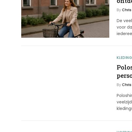
ontd
By
Chris
De vee
voor da
iederee
KLEDIN
Polos
pers
By
Chris
Poloshi
veelzij
kleding