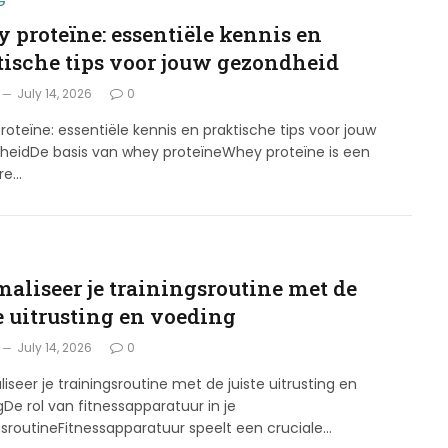
G
 proteïne: essentiële kennis en
tische tips voor jouw gezondheid
July 14, 2026
0
oteïne: essentiële kennis en praktische tips voor jouw
heidDe basis van whey proteïneWhey proteïne is een
ire…
maliseer je trainingsroutine met de
e uitrusting en voeding
July 14, 2026
0
iseer je trainingsroutine met de juiste uitrusting en
De rol van fitnessapparatuur in je
gsroutineFitnessapparatuur speelt een cruciale…