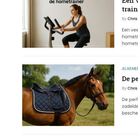
Een 
trai
By
Chris
Een vee
hometr
hometra
ALGEME
De pe
By
Chris
De perf
zadelde
besch