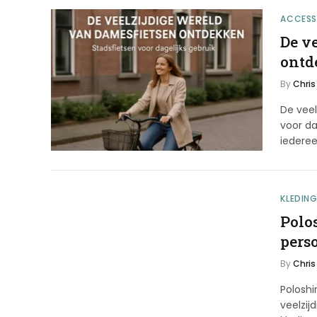
ACCESS
De v
ontd
By
Chris
De vee
voor da
iederee
KLEDIN
Polos
pers
By
Chris
Poloshi
veelzij