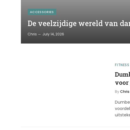
ACCESSORIES
De veelzijdige wereld van d
Chris
July 14, 2026
FITNESS
Dumb
voor 
By
Chris
Dumbell
voordel
uitste