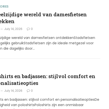
ORIES
eelzijdige wereld van damesfietsen
ekken
July 14, 2026
0
lzijdige wereld van damesfietsen ontdekkenStadsfietsen
gelijks gebruikStadsfietsen zijn de ideale metgezel voor
n die dagelijks door…
G
hirts en badjassen: stijlvol comfort en
onalisatieopties
July 14, 2026
0
rts en badjassen: stijlvol comfort en personalisatieoptiesDe
digheid van poloshirtsPoloshirts zijn een onmisbaar