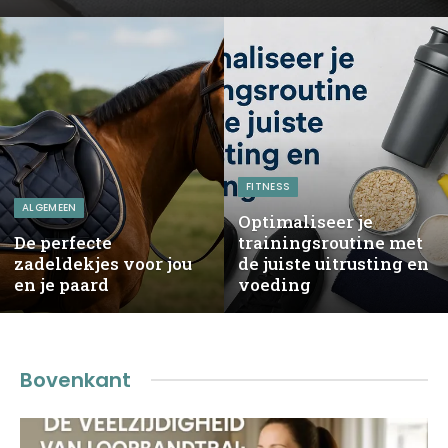
FITNESS
ALGEMEEN
Optimaliseer je
De perfecte
trainingsroutine met
zadeldekjes voor jou
de juiste uitrusting en
en je paard
voeding
Bovenkant