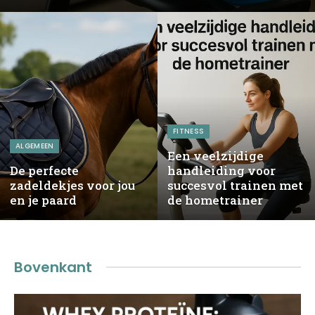
FITNESS
ALGEMEEN
Een veelzijdige
De perfecte
handleiding voor
zadeldekjes voor jou
succesvol trainen met
en je paard
de hometrainer
Bovenkant