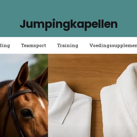
Jumpingkapellen
ding
Teamsport
Training
Voedingssuppleme