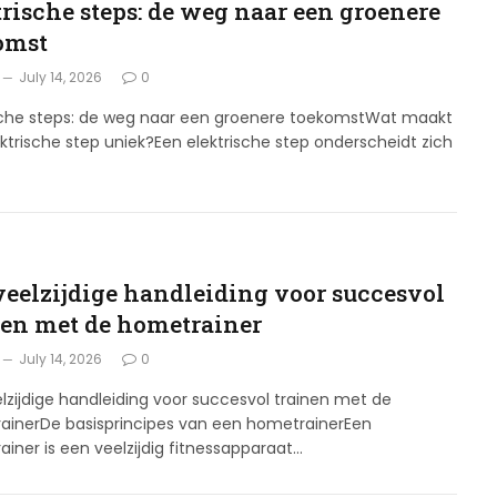
trische steps: de weg naar een groenere
omst
July 14, 2026
0
ische steps: de weg naar een groenere toekomstWat maakt
ktrische step uniek?Een elektrische step onderscheidt zich
veelzijdige handleiding voor succesvol
nen met de hometrainer
July 14, 2026
0
lzijdige handleiding voor succesvol trainen met de
ainerDe basisprincipes van een hometrainerEen
iner is een veelzijdig fitnessapparaat…