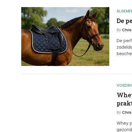
ALGEME
De pe
By
Chris
De perf
zadelde
besch
VOEDIN
Whey
prak
By
Chris
Whey pr
gezond