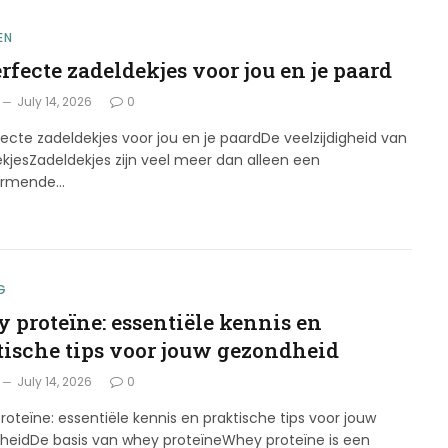
EN
rfecte zadeldekjes voor jou en je paard
July 14, 2026
0
ecte zadeldekjes voor jou en je paardDe veelzijdigheid van
kjesZadeldekjes zijn veel meer dan alleen een
ermende…
G
 proteïne: essentiële kennis en
tische tips voor jouw gezondheid
July 14, 2026
0
oteïne: essentiële kennis en praktische tips voor jouw
heidDe basis van whey proteïneWhey proteïne is een