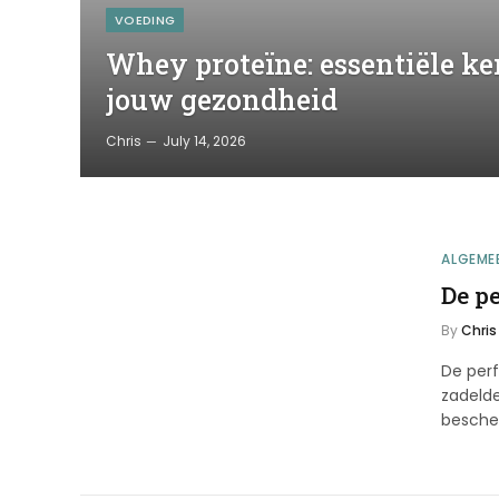
VOEDING
Whey proteïne: essentiële ke
jouw gezondheid
Chris
July 14, 2026
ALGEME
De pe
By
Chris
De perf
zadelde
besch