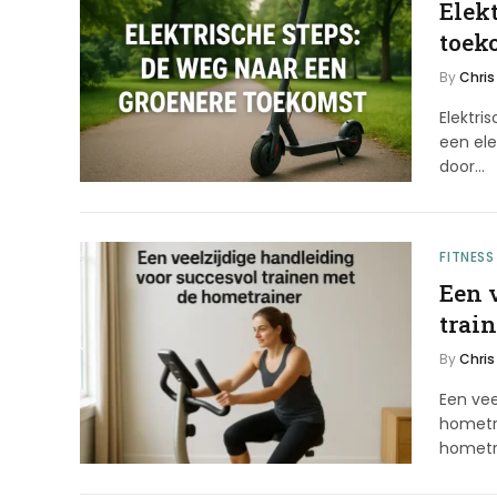
Elek
toek
By
Chris
Elektr
een ele
door…
FITNESS
Een 
trai
By
Chris
Een vee
hometr
hometra