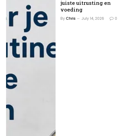
juiste uitrusting en
voeding
By
Chris
July 14, 2026
0