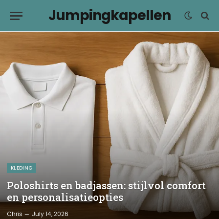
Jumpingkapellen
KLEDING
Poloshirts en badjassen: stijlvol comfort
en personalisatieopties
Chris
July 14, 2026