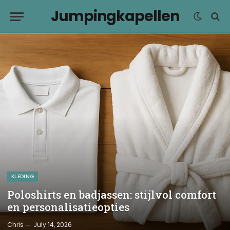
Jumpingkapellen
KLEDING
Poloshirts en badjassen: stijlvol comfort
en personalisatieopties
Chris
July 14, 2026