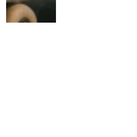
FITNESS
Dumbells: optimaal
gebruik en onderhoud
voor je thuisfitness
By
Chris
July 14, 2026
0