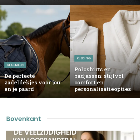
KLEDING
ALGEMEEN
Poloshirts en
De perfecte
badjassen: stijlvol
zadeldekjes voor jou
comfort en
en je paard
personalisatieopties
Bovenkant