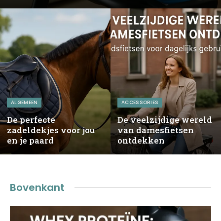
ALGEMEEN
ACCESSORIES
De perfecte
De veelzijdige wereld
zadeldekjes voor jou
van damesfietsen
en je paard
ontdekken
Bovenkant