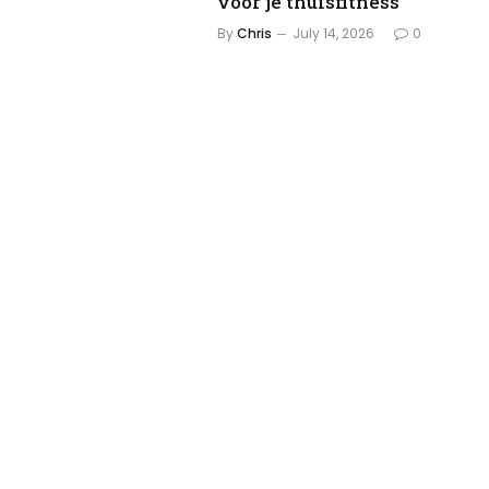
voor je thuisfitness
By
Chris
July 14, 2026
0