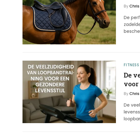
By
Chris
De perf
zadelde
besch
FITNESS
De v
voor
By
Chris
De veel
levenss
loopban