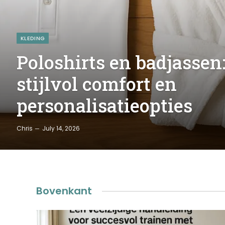
KLEDING
Poloshirts en badjassen
stijlvol comfort en
personalisatieopties
Chris
July 14, 2026
Bovenkant