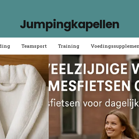
Jumpingkapellen
ding
Teamsport
Training
Voedingssuppleme