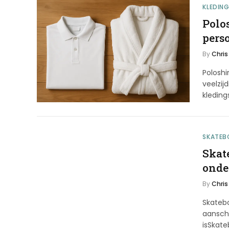
KLEDIN
Polos
pers
By
Chris
Poloshi
veelzij
kleding
SKATEB
Skat
onde
By
Chris
Skateb
aansch
isSkat