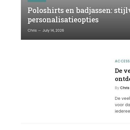
Poloshirts en badjassen: stij
personalisatieopties
Chris
July 14, 2026
ACCESS
De v
ontd
By
Chris
De vee
voor da
iederee