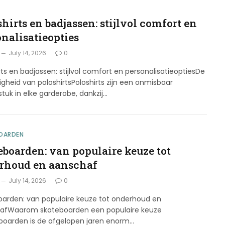
G
hirts en badjassen: stijlvol comfort en
onalisatieopties
July 14, 2026
0
rts en badjassen: stijlvol comfort en personalisatieoptiesDe
digheid van poloshirtsPoloshirts zijn een onmisbaar
stuk in elke garderobe, dankzij…
OARDEN
eboarden: van populaire keuze tot
rhoud en aanschaf
July 14, 2026
0
oarden: van populaire keuze tot onderhoud en
afWaarom skateboarden een populaire keuze
eboarden is de afgelopen jaren enorm…