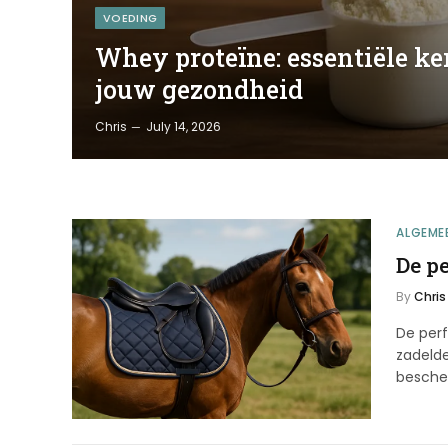
VOEDING
Whey proteïne: essentiële ke
jouw gezondheid
Chris
July 14, 2026
ALGEME
De pe
By
Chris
De perf
zadelde
besch