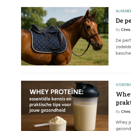
ALGEME
De pe
By
Chris
De perf
zadelde
besch
VOEDIN
Whey
prak
By
Chris
Whey pr
gezond