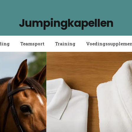
Jumpingkapellen
ding
Teamsport
Training
Voedingssuppleme