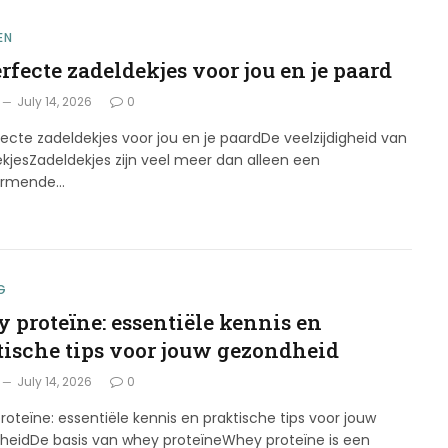
EN
rfecte zadeldekjes voor jou en je paard
July 14, 2026
0
ecte zadeldekjes voor jou en je paardDe veelzijdigheid van
kjesZadeldekjes zijn veel meer dan alleen een
ermende…
G
 proteïne: essentiële kennis en
tische tips voor jouw gezondheid
July 14, 2026
0
oteïne: essentiële kennis en praktische tips voor jouw
heidDe basis van whey proteïneWhey proteïne is een