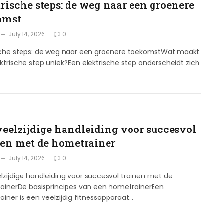
trische steps: de weg naar een groenere
omst
July 14, 2026
0
ische steps: de weg naar een groenere toekomstWat maakt
ktrische step uniek?Een elektrische step onderscheidt zich
veelzijdige handleiding voor succesvol
nen met de hometrainer
July 14, 2026
0
lzijdige handleiding voor succesvol trainen met de
ainerDe basisprincipes van een hometrainerEen
iner is een veelzijdig fitnessapparaat…