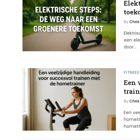
Elek
toek
By
Chris
Elektr
een ele
door…
FITNESS
Een 
trai
By
Chris
Een vee
hometr
hometra