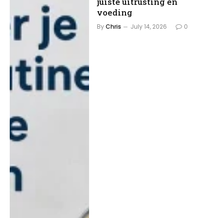
juiste uitrusting en
voeding
By
Chris
July 14, 2026
0