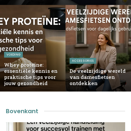
VOEDING
ACCESSORIES
Whey proteïne:
essentiële kennis en
De veelzijdige wereld
praktische tips voor
van damesfietsen
jouw gezondheid
ontdekken
Bovenkant