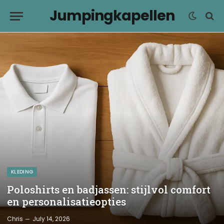
Jumpingkapellen
KLEDING
Poloshirts en badjassen: stijlvol comfort
en personalisatieopties
Chris
July 14, 2026