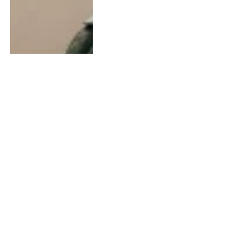
FITNESS
Optimaliseer je
trainingsroutine met de
juiste uitrusting en
voeding
By
Chris
July 14, 2026
0