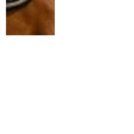
FITNESS
De veelzijdigheid van
loopbandtraining voor
een gezondere levensstijl
By
Chris
July 14, 2026
0