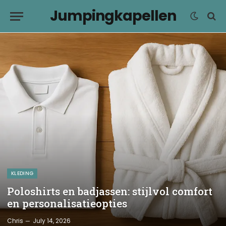
Jumpingkapellen
KLEDING
Poloshirts en badjassen: stijlvol comfort
en personalisatieopties
Chris
July 14, 2026