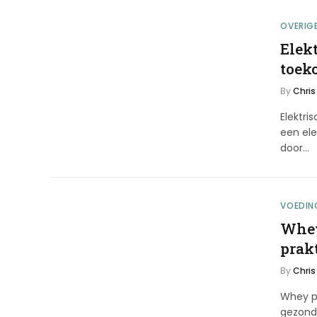
OVERIG
Elek
toek
By
Chris
Elektr
een ele
door…
VOEDIN
Whey
prak
By
Chris
Whey pr
gezond