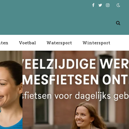
Facebook
Twitter
Instagram
nten
Voetbal
Watersport
Wintersport