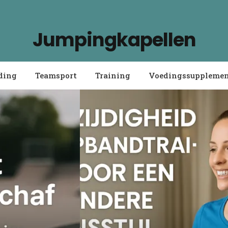
Jumpingkapellen
ding
Teamsport
Training
Voedingssuppleme