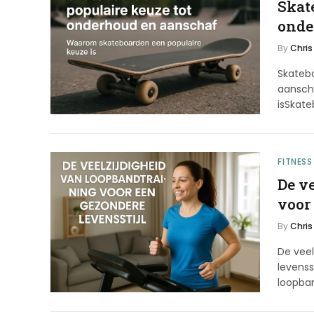
Skat
onde
By
Chris
Skateb
aansch
isSkat
FITNESS
De v
voor
By
Chris
De veel
levenss
loopban