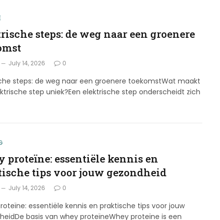
E
trische steps: de weg naar een groenere
omst
July 14, 2026
0
ische steps: de weg naar een groenere toekomstWat maakt
ktrische step uniek?Een elektrische step onderscheidt zich
G
 proteïne: essentiële kennis en
tische tips voor jouw gezondheid
July 14, 2026
0
oteïne: essentiële kennis en praktische tips voor jouw
heidDe basis van whey proteïneWhey proteïne is een