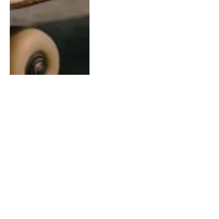
FITNESS
Een veelzijdige
handleiding voor
succesvol trainen met de