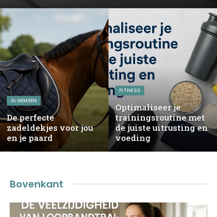
FITNESS
ALGEMEEN
Optimaliseer je
De perfecte
trainingsroutine met
zadeldekjes voor jou
de juiste uitrusting en
en je paard
voeding
Bovenkant