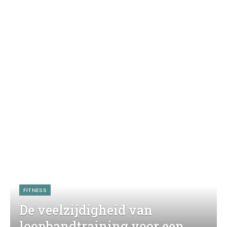
FITNESS
De veelzijdigheid van
loopbandtraining voor een