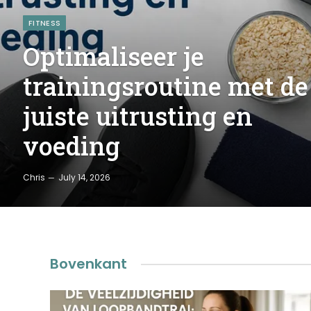
FITNESS
Optimaliseer je
trainingsroutine met de
juiste uitrusting en
voeding
Chris
July 14, 2026
Bovenkant