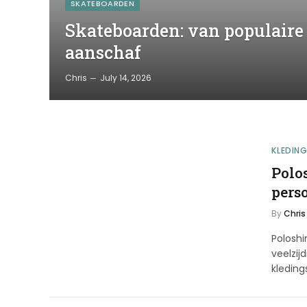
SKATEBOARDEN
Skateboarden: van populaire
aanschaf
Chris
July 14, 2026
KLEDIN
Polos
pers
By
Chris
Poloshi
veelzij
kleding