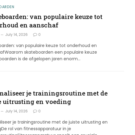
OARDEN
eboarden: van populaire keuze tot
rhoud en aanschaf
July 14, 2026
0
oarden: van populaire keuze tot onderhoud en
afWaarom skateboarden een populaire keuze
eboarden is de afgelopen jaren enorm…
maliseer je trainingsroutine met de
e uitrusting en voeding
July 14, 2026
0
iseer je trainingsroutine met de juiste uitrusting en
De rol van fitnessapparatuur in je