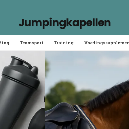
Jumpingkapellen
ding
Teamsport
Training
Voedingssuppleme