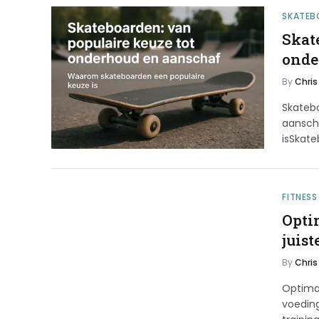
SKATEB
Skat
onde
By
Chris
Skateb
aansch
isSkat
FITNESS
Opti
juist
By
Chris
Optimal
voeding