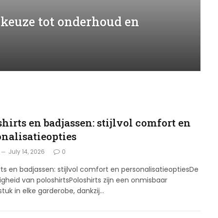
 keuze tot onderhoud en
G
hirts en badjassen: stijlvol comfort en
onalisatieopties
July 14, 2026
0
rts en badjassen: stijlvol comfort en personalisatieoptiesDe
digheid van poloshirtsPoloshirts zijn een onmisbaar
stuk in elke garderobe, dankzij…