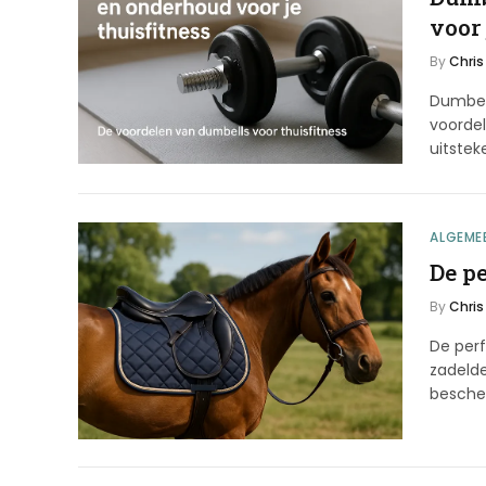
voor 
By
Chris
Dumbell
voordel
uitste
ALGEME
De pe
By
Chris
De perf
zadelde
besch