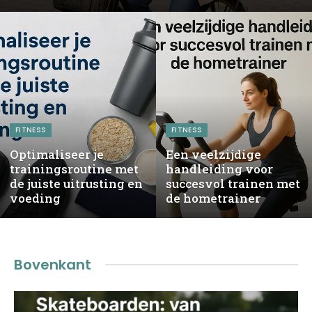
FITNESS
FITNESS
Optimaliseer je
Een veelzijdige
trainingsroutine met
handleiding voor
de juiste uitrusting en
succesvol trainen met
voeding
de hometrainer
Bovenkant