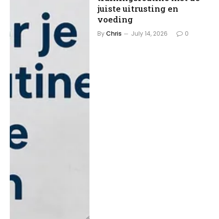
juiste uitrusting en
voeding
By
Chris
July 14, 2026
0