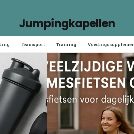
Jumpingkapellen
ding
Teamsport
Training
Voedingssuppleme