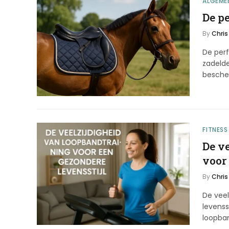
ALGEME
De pe
By
Chris
De perf
zadelde
besch
FITNESS
De v
voor
By
Chris
De veel
levenss
loopban