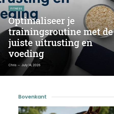
FITNESS
Optimaliseer je
trainingsroutine met de
juiste uitrusting en
voeding
Chris
July 14, 2026
Bovenkant