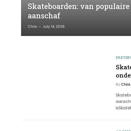
Skateboarden: van populaire
aanschaf
Chris
July 14, 2026
SKATEB
Skat
onde
By
Chris
Skateb
aansch
isSkat