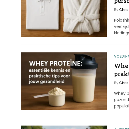
pers
By
Chris
Poloshi
veelzij
kleding
VOEDIN
Whey
prak
By
Chris
Whey pr
gezond
popula