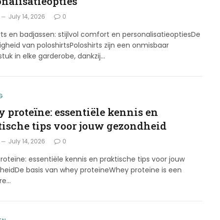
onalisatieopties
July 14, 2026
0
rts en badjassen: stijlvol comfort en personalisatieoptiesDe
digheid van poloshirtsPoloshirts zijn een onmisbaar
stuk in elke garderobe, dankzij…
G
 proteïne: essentiële kennis en
tische tips voor jouw gezondheid
July 14, 2026
0
oteïne: essentiële kennis en praktische tips voor jouw
heidDe basis van whey proteïneWhey proteïne is een
ire…