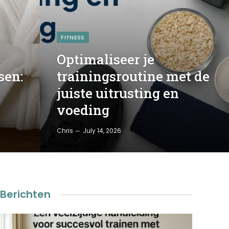
FITNESS
Optimaliseer je
sen:
trainingsroutine met de
juiste uitrusting en
voeding
Chris
July 14, 2026
Berichten