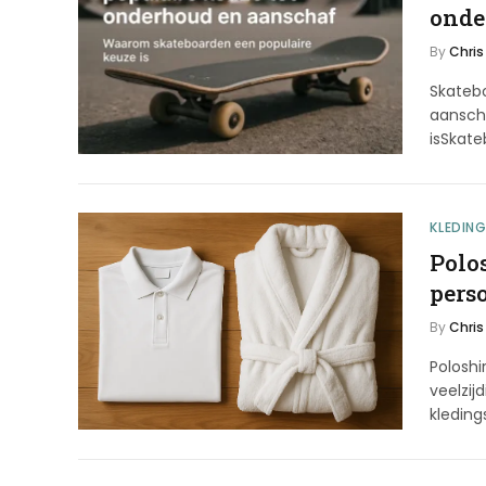
onde
By
Chris
Skateb
aansch
isSkat
KLEDIN
Polos
pers
By
Chris
Poloshi
veelzij
kleding