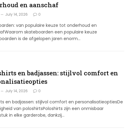
rhoud en aanschaf
July 14, 2026
0
oarden: van populaire keuze tot onderhoud en
afWaarom skateboarden een populaire keuze
eboarden is de afgelopen jaren enorm…
G
hirts en badjassen: stijlvol comfort en
onalisatieopties
July 14, 2026
0
rts en badjassen: stijlvol comfort en personalisatieoptiesDe
digheid van poloshirtsPoloshirts zijn een onmisbaar
stuk in elke garderobe, dankzij…