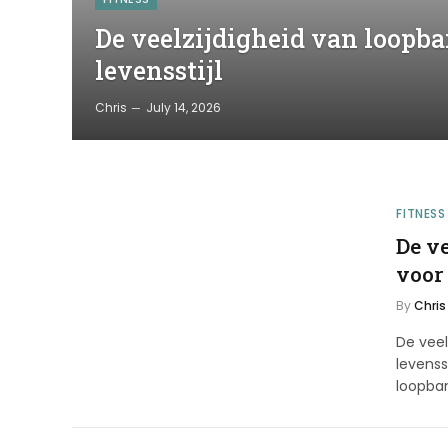
De veelzijdigheid van loopb
levensstijl
Chris
July 14, 2026
FITNESS
De v
voor
By
Chris
De veel
levenss
loopban