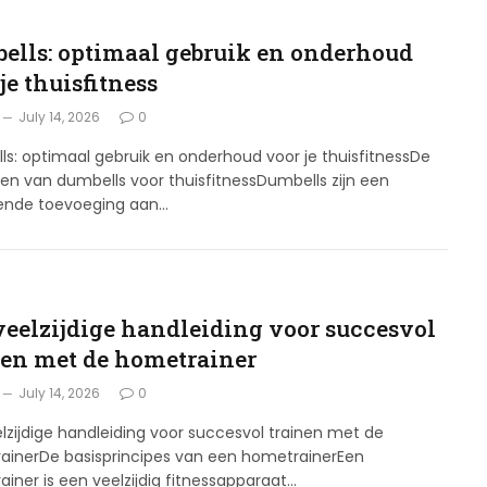
ells: optimaal gebruik en onderhoud
je thuisfitness
July 14, 2026
0
s: optimaal gebruik en onderhoud voor je thuisfitnessDe
en van dumbells voor thuisfitnessDumbells zijn een
kende toevoeging aan…
veelzijdige handleiding voor succesvol
nen met de hometrainer
July 14, 2026
0
lzijdige handleiding voor succesvol trainen met de
ainerDe basisprincipes van een hometrainerEen
iner is een veelzijdig fitnessapparaat…