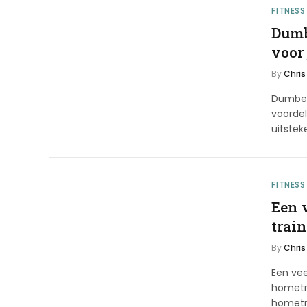
FITNESS
Dumb
voor 
By
Chris
Dumbell
voordel
uitste
FITNESS
Een 
trai
By
Chris
Een vee
hometr
hometra