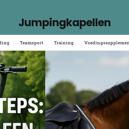
Jumpingkapellen
ding
Teamsport
Training
Voedingssuppleme