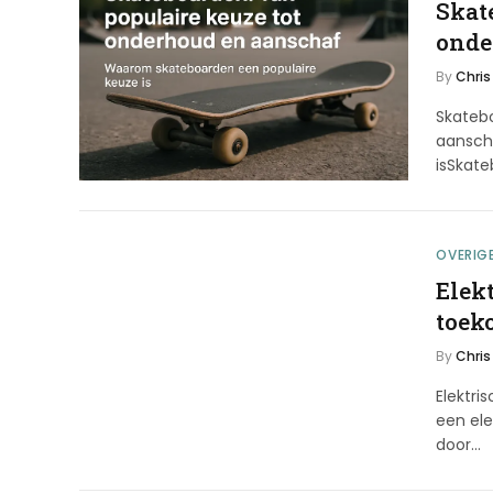
Skat
onde
By
Chris
Skateb
aansch
isSkat
OVERIG
Elek
toek
By
Chris
Elektr
een ele
door…