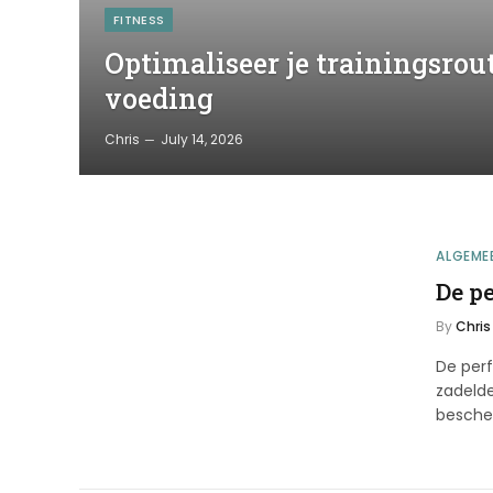
FITNESS
Optimaliseer je trainingsrout
voeding
Chris
July 14, 2026
ALGEME
De pe
By
Chris
De perf
zadelde
besch