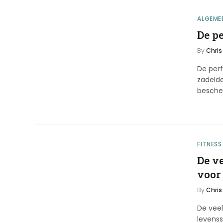
ALGEME
De pe
By
Chris
De perf
zadelde
besch
FITNESS
De v
voor
By
Chris
De veel
levenss