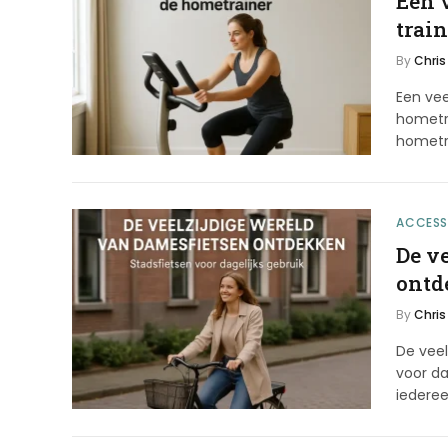
Een 
trai
By
Chris
Een vee
hometr
hometra
ACCESS
De v
ontd
By
Chris
De vee
voor da
iederee