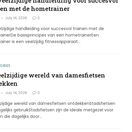
veelzijdige handleiding voor succesvol
nen met de hometrainer
July 14, 2026
0
lzijdige handleiding voor succesvol trainen met de
ainerDe basisprincipes van een hometrainerEen
iner is een veelzijdig fitnessapparaat…
ORIES
eelzijdige wereld van damesfietsen
ekken
July 14, 2026
0
lzijdige wereld van damesfietsen ontdekkenStadsfietsen
gelijks gebruikStadsfietsen zijn de ideale metgezel voor
n die dagelijks door…