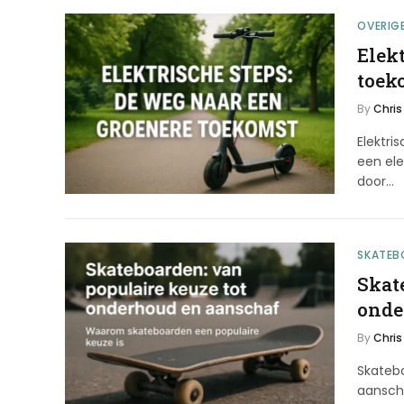
OVERIG
Elek
toek
By
Chris
Elektr
een ele
door…
SKATEB
Skat
onde
By
Chris
Skateb
aansch