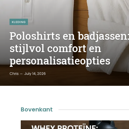
KLEDING
Poloshirts en badjassen
stijlvol comfort en
personalisatieopties
Chris
July 14, 2026
Bovenkant