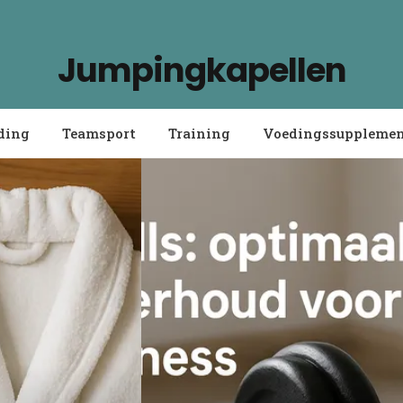
Jumpingkapellen
ding
Teamsport
Training
Voedingssuppleme