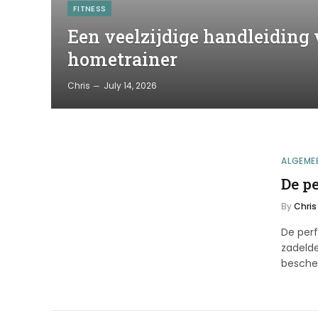
FITNESS
Een veelzijdige handleiding 
hometrainer
Chris
July 14, 2026
ALGEME
De pe
By
Chris
De perf
zadelde
besch