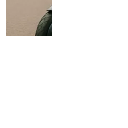
FITNESS
Een veelzijdige
handleiding voor
succesvol trainen met de
hometrainer
By
Chris
July 14, 2026
0