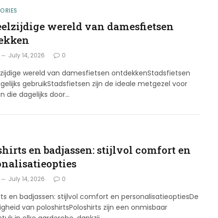
ORIES
eelzijdige wereld van damesfietsen
ekken
July 14, 2026
0
lzijdige wereld van damesfietsen ontdekkenStadsfietsen
gelijks gebruikStadsfietsen zijn de ideale metgezel voor
n die dagelijks door…
G
hirts en badjassen: stijlvol comfort en
onalisatieopties
July 14, 2026
0
rts en badjassen: stijlvol comfort en personalisatieoptiesDe
digheid van poloshirtsPoloshirts zijn een onmisbaar