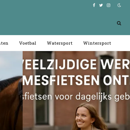
Facebook
Twitter
Instagram
nten
Voetbal
Watersport
Wintersport