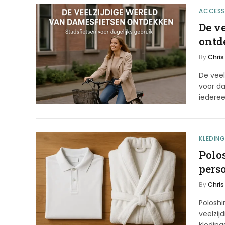
ACCESS
De v
ontd
By
Chris
De vee
voor da
iederee
KLEDIN
Polos
pers
By
Chris
Poloshi
veelzij