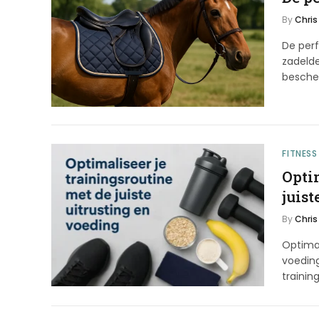
By
Chris
De perf
zadelde
besch
FITNESS
Opti
juist
By
Chris
Optimal
voeding
trainin