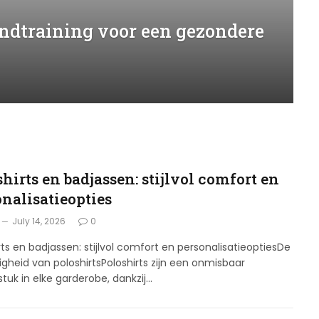
andtraining voor een gezondere
G
hirts en badjassen: stijlvol comfort en
onalisatieopties
July 14, 2026
0
rts en badjassen: stijlvol comfort en personalisatieoptiesDe
digheid van poloshirtsPoloshirts zijn een onmisbaar
stuk in elke garderobe, dankzij…