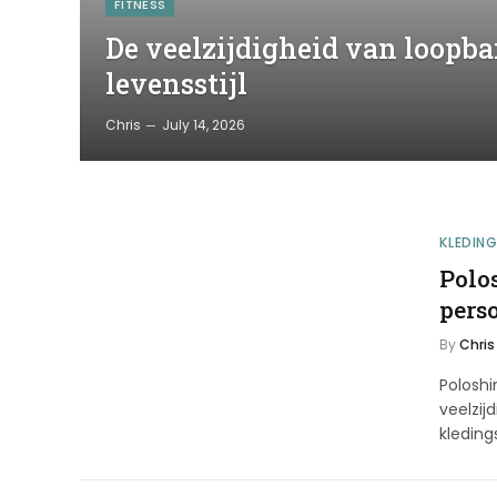
FITNESS
De veelzijdigheid van loopb
levensstijl
Chris
July 14, 2026
KLEDIN
Polos
pers
By
Chris
Poloshi
veelzij
kleding