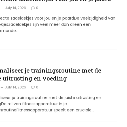
July 14, 2026
0
ecte zadeldekjes voor jou en je paardDe veelzijdigheid van
kjesZadeldekjes zijn veel meer dan alleen een
ermende…
maliseer je trainingsroutine met de
e uitrusting en voeding
July 14, 2026
0
iseer je trainingsroutine met de juiste uitrusting en
De rol van fitnessapparatuur in je
gsroutineFitnessapparatuur speelt een cruciale…