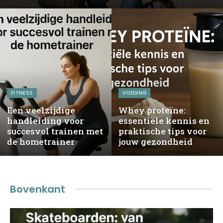
FITNESS
VOEDING
Een veelzijdige
Whey proteïne:
handleiding voor
essentiële kennis en
succesvol trainen met
praktische tips voor
de hometrainer
jouw gezondheid
Bovenkant