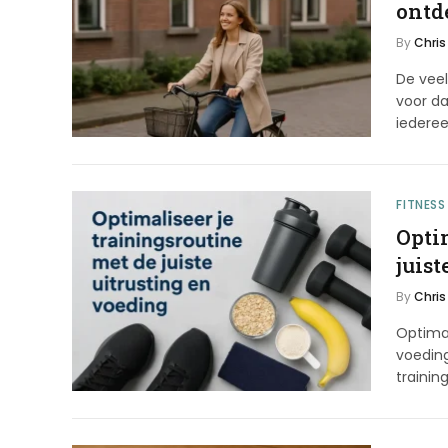
ontd
By
Chris
De vee
voor da
iederee
FITNESS
Opti
juist
By
Chris
Optimal
voeding
trainin