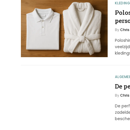
KLEDIN
Polos
pers
By
Chris
Poloshi
veelzij
kleding
ALGEME
De pe
By
Chris
De perf
zadelde
besch