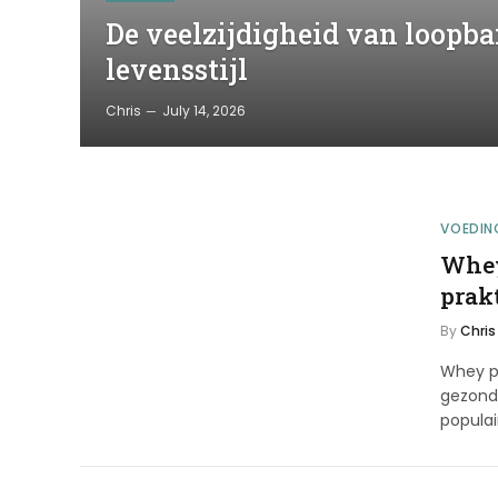
De veelzijdigheid van loopb
levensstijl
Chris
July 14, 2026
VOEDIN
Whey
prak
By
Chris
Whey pr
gezond
popula