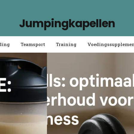
Jumpingkapellen
ding
Teamsport
Training
Voedingssuppleme