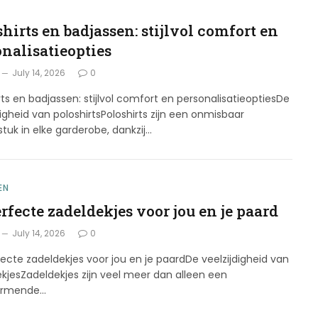
G
hirts en badjassen: stijlvol comfort en
onalisatieopties
July 14, 2026
0
rts en badjassen: stijlvol comfort en personalisatieoptiesDe
digheid van poloshirtsPoloshirts zijn een onmisbaar
stuk in elke garderobe, dankzij…
EN
rfecte zadeldekjes voor jou en je paard
July 14, 2026
0
ecte zadeldekjes voor jou en je paardDe veelzijdigheid van
kjesZadeldekjes zijn veel meer dan alleen een
ermende…