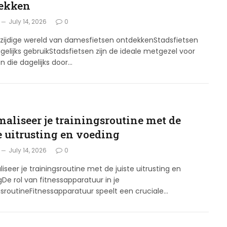
ekken
July 14, 2026
0
lzijdige wereld van damesfietsen ontdekkenStadsfietsen
gelijks gebruikStadsfietsen zijn de ideale metgezel voor
n die dagelijks door…
maliseer je trainingsroutine met de
e uitrusting en voeding
July 14, 2026
0
iseer je trainingsroutine met de juiste uitrusting en
De rol van fitnessapparatuur in je
gsroutineFitnessapparatuur speelt een cruciale…