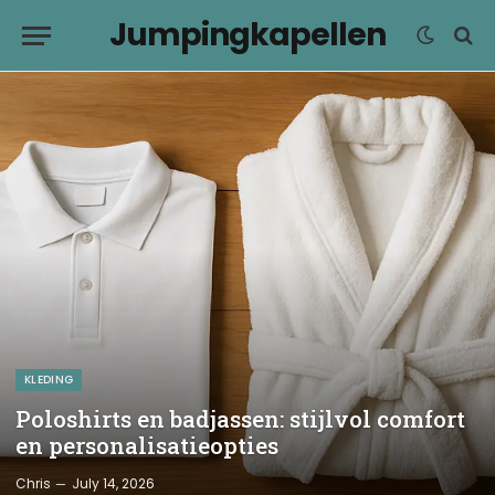
Jumpingkapellen
KLEDING
Poloshirts en badjassen: stijlvol comfort
en personalisatieopties
Chris
July 14, 2026